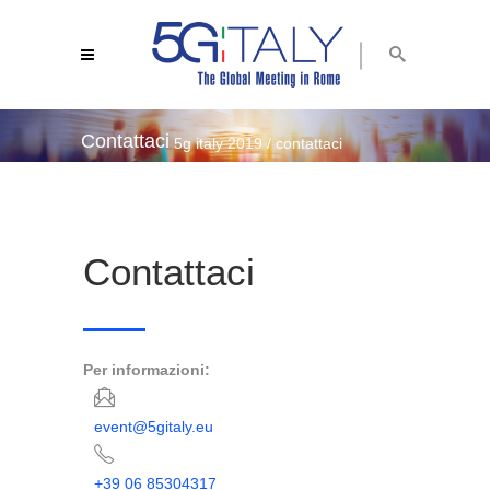
Contattaci
5g italy 2019
/
contattaci
Contattaci
Per informazioni:
event@5gitaly.eu
+39 06 85304317