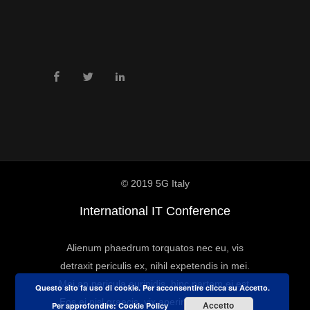
© 2019 5G Italy
International IT Conference
Alienum phaedrum torquatos nec eu, vis
detraxit periculis ex, nihil expetendis in mei.
Mei an pericula euripidis, hinc partem ei est.
Questo sito fa uso di cookie. Per acconsentire clicca su Accetto.
Eos ei nisl graecis, vix aperiri consequat an.
Accetto
Per approfondire:
Cookie Policy