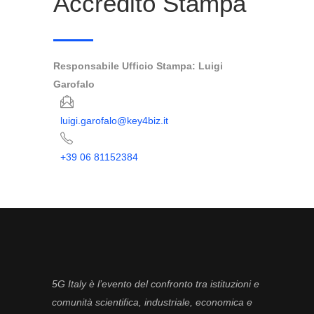
Accredito Stampa
Responsabile Ufficio Stampa: Luigi
Garofalo
luigi.garofalo@key4biz.it
+39 06 81152384
5G Italy è l’evento del confronto tra istituzioni e
comunità scientifica, industriale, economica e