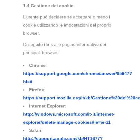
1.4 Gestione dei cookie
L’utente può decidere se accettare o meno i
cookie utilizzando le impostazioni del proprio
browser.
Di seguito i link alle pagine informative dei
principali browser:
Chrome
:
https://support.google.com/chrome/answer/95647?
hl=it
Firefox
:
https://support.mozilla.org/it/kb/Gestione%20dei%20c
Internet Explorer
:
http://windows.microsoft.com/it-it/internet-
explorer/delete-manage-cookies#ie=ie-11
Safari
:
http://support.apple.com/kb/HT1677?