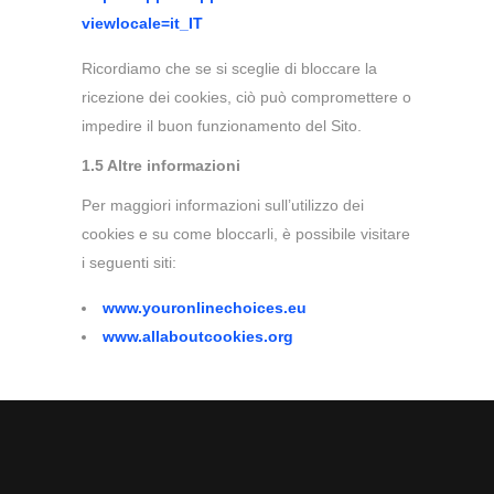
viewlocale=it_IT
Ricordiamo che se si sceglie di bloccare la
ricezione dei cookies, ciò può compromettere o
impedire il buon funzionamento del Sito.
1.5 Altre informazioni
Per maggiori informazioni sull’utilizzo dei
cookies e su come bloccarli, è possibile visitare
i seguenti siti:
www.youronlinechoices.eu
www.allaboutcookies.org