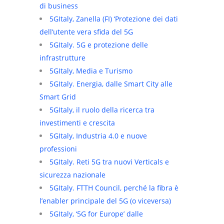
di business
5GItaly, Zanella (FI) ‘Protezione dei dati
dell’utente vera sfida del 5G
5GItaly. 5G e protezione delle
infrastrutture
5GItaly, Media e Turismo
5GItaly. Energia, dalle Smart City alle
Smart Grid
5GItaly, il ruolo della ricerca tra
investimenti e crescita
5GItaly, Industria 4.0 e nuove
professioni
5GItaly. Reti 5G tra nuovi Verticals e
sicurezza nazionale
5GItaly. FTTH Council, perché la fibra è
l’enabler principale del 5G (o viceversa)
5GItaly, ‘5G for Europe’ dalle