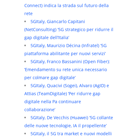
Connect) indica la strada sul futuro della
rete
5GItaly, Giancarlo Capitani
(NetConsulting) ‘5G strategico per ridurre il
gap digitale dell’Italia’
5GItaly, Maurizio Décina (Infratel) ‘5G
piattaforma abilitante per nuovi servizi’
5GItaly, Franco Bassanini (Open Fiber):
‘Emendamento su rete unica necessario
per colmare gap digitale’
5GItaly, Quacivi (Sogei), Alvaro (AgID) e
Attias (TeamDigitale) ‘Per ridurre gap
digitale nella Pa continuare
collaborazione’
5GItaly, De Vecchis (Huawei) ‘5G collante
delle nuove tecnologie, IA il propellente’
5GItaly, il 5G tra market e nuovi modelli