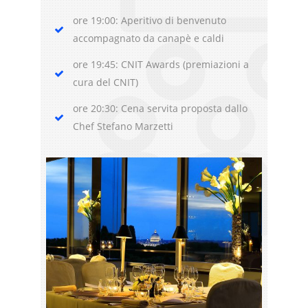
ore 19:00: Aperitivo di benvenuto
accompagnato da canapè e caldi
ore 19:45: CNIT Awards (premiazioni a
cura del CNIT)
ore 20:30: Cena servita proposta dallo
Chef Stefano Marzetti