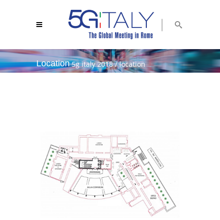
Location
5g italy 2018
/
location