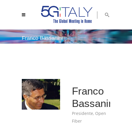
Franco Bassanini
5g italy 2018
/
franco bassanini
Franco
Bassanini
Presidente, Open
Fiber