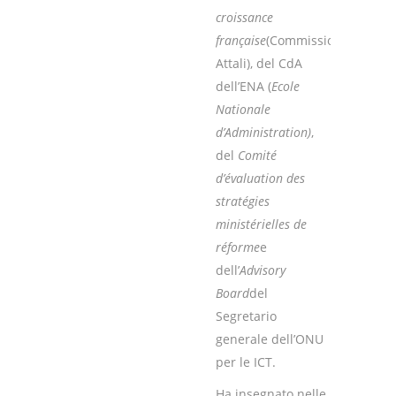
croissance
française
(Commissione
Attali), del CdA
dell’ENA (
Ecole
Nationale
d’Administration
)
,
del
Comité
d’évaluation des
stratégies
ministérielles de
réforme
e
dell’
Advisory
Board
del
Segretario
generale dell’ONU
per le ICT.
Ha insegnato nelle