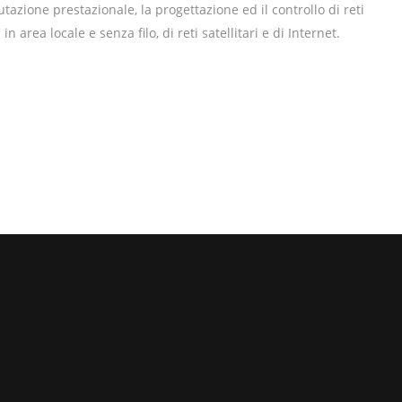
utazione prestazionale, la progettazione ed il controllo di reti
in area locale e senza filo, di reti satellitari e di Internet.