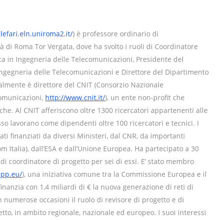
blefari.eln.uniroma2.it/
) è professore ordinario di
tà di Roma Tor Vergata, dove ha svolto i ruoli di Coordinatore
rca in Ingegneria delle Telecomunicazioni, Presidente del
 Ingegneria delle Telecomunicazioni e Direttore del Dipartimento
ualmente è direttore del CNIT (Consorzio Nazionale
comunicazioni,
http://www.cnit.it/
), un ente non-profit che
che. Al CNIT afferiscono oltre 1300 ricercatori appartenenti alle
so lavorano come dipendenti oltre 100 ricercatori e tecnici. I
tati finanziati da diversi Ministeri, dal CNR, da importanti
com Italia), dall’ESA e dall’Unione Europea. Ha partecipato a 30
 di coordinatore di progetto per sei di essi. E’ stato membro
ppp.eu/
), una iniziativa comune tra la Commissione Europea e il
finanzia con 1,4 miliardi di € la nuova generazione di reti di
 numerose occasioni il ruolo di revisore di progetto e di
tto, in ambito regionale, nazionale ed europeo. I suoi interessi