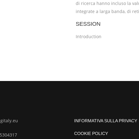
di ricerca hanno incluso la val
integrate a larga banda, di reti 
SESSION
Introduction
italy.eu
INFORMATIVA SULLA PRIVACY
COOKIE POLICY
85304317