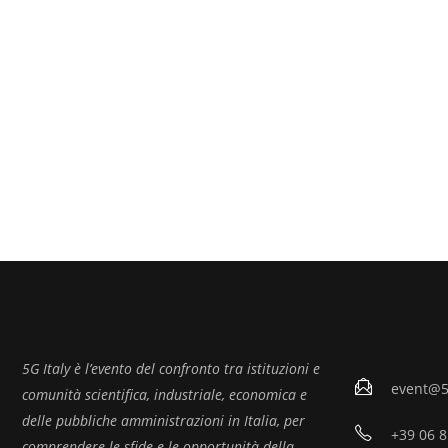
5G Italy è l’evento del confronto tra istituzioni e
event@5g
comunità scientifica, industriale, economica e
delle pubbliche amministrazioni in Italia, per
+39 06 
comprendere le sfide e le opportunità della