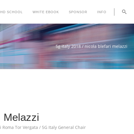
PHD SCHOOL
WHITE EBOOK
SPONSOR
INFO
5g italy 2018
/
nicola blefari melazzi
i Melazzi
di Roma Tor Vergata / 5G Italy General Chair