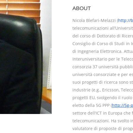
ABOUT
Nicola Blefari-Melazzi (
http://
telecomunicazioni all’Universi
del corso di Dottorato di Rice
Consiglio di Corso di Studi in
di Ingegneria Elettronica. Att
Interuniversitario per le Tele
consorzia 37 università pubbli
università consorziate e per es
suoi progetti di ricerca sono s
industrie (e.g., Ericsson, Tele
progetti EU, svolgendo il ruolo
eletto della 5G PPP (
http://5g-
settore dell’ICT in Europa che 
telecomunicazioni. Ha svolto in
valutatore di proposte di proge