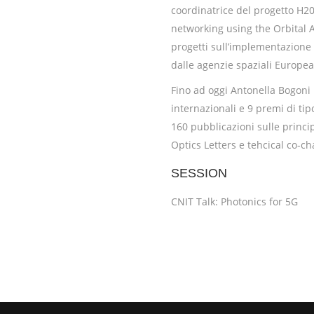
coordinatrice del progetto H20
networking using the Orbital 
progetti sull’implementazione i
dalle agenzie spaziali Europea 
Fino ad oggi Antonella Bogoni h
internazionali e 9 premi di tipo
160 pubblicazioni sulle principa
Optics Letters e tehcical co-c
SESSION
CNIT Talk: Photonics for 5G