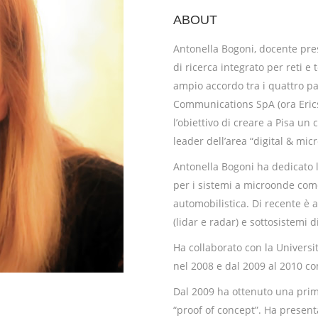
ABOUT
Antonella Bogoni, docente pres
di ricerca integrato per reti e
ampio accordo tra i quattro p
Communications SpA (ora Ericss
l’obiettivo di creare a Pisa un
leader dell’area “digital & mi
Antonella Bogoni ha dedicato la
per i sistemi a microonde come 
automobilistica. Di recente è a
(lidar e radar) e sottosistemi 
Ha collaborato con la Universi
nel 2008 e dal 2009 al 2010 com
Dal 2009 ha ottenuto una prima
“proof of concept”. Ha present