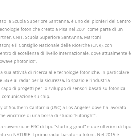
so la Scuola Superiore Sant’anna, è uno dei pionieri del Centro
 tecnologie fotoniche creato a Pisa nel 2001 come parte di un
artner, CNIT, Scuola Superiore Sant’Anna, Marconi
on) e il Consiglio Nazionale delle Ricerche (CNR), con
 centro di eccellenza di livello internazionale, dove attualmente è
crowave photonics”.
 sua attività di ricerca alle tecnologie fotoniche, in particolare
5G e ai radar per la sicurezza, lo spazio e l’industria
 capo di progetti per lo sviluppo di sensori basati su fotonica
di comunicazione su chip.
ty of Southern California (USC) a Los Angeles dove ha lavorato
e vincitrice di una borsa di studio “Fulbright”.
 sovvenzione ERC di tipo “starting grant” e due ulteriori di tipo
ato su NATURE il primo radar basato su fotoni. Nel 2015 è