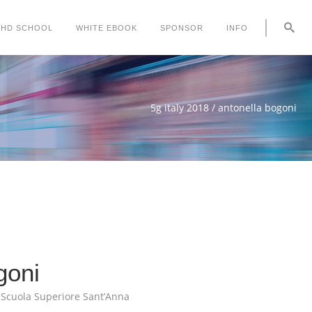
PHD SCHOOL
WHITE EBOOK
SPONSOR
INFO
5g italy 2018
/
antonella bogoni
goni
 Scuola Superiore Sant’Anna