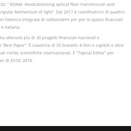
20: ” ROAM: Revolutionising optical fiber transmission and
Angular Momentum of light”. Dal 2017 è coordinatrice di quattro
n fotonica integrata di sottosistemi per per lo spazio finanziati
e italiana.
a ottenuto più di 30 progetti finanziati nazionali e
 “Best Paper”. È coautrice di 55 brevetti, 8 libri e capitoli e oltre
li riviste scientifiche internazionali. È “Topical Editor” per
hair di ECOC 2018.