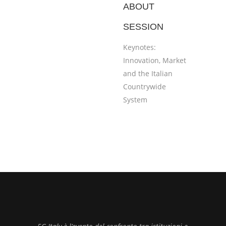
ABOUT
SESSION
Keynotes:
Innovation, Market
and the Italian
Countrywide
System