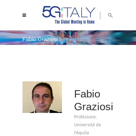
Fabio Graziosi
5g italy 2018
/
fabio graziosi
Fabio
Graziosi
Professore,
Università de
l’Aquila