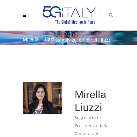
Mirella Liuzzi
5g italy 2018
/
mirella liuzzi
Mirella
Liuzzi
Segretario di
Presidenza della
Camera dei