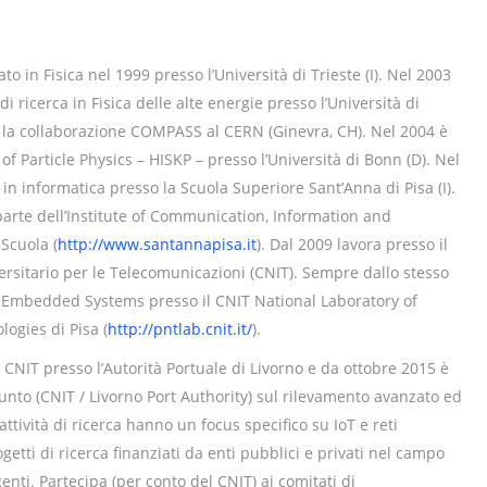
ato in Fisica nel 1999 presso l’Università di Trieste (I). Nel 2003
i ricerca in Fisica delle alte energie presso l’Università di
r la collaborazione COMPASS al CERN (Ginevra, CH). Nel 2004 è
te of Particle Physics – HISKP – presso l’Università di Bonn (D). Nel
n informatica presso la Scuola Superiore Sant’Anna di Pisa (I).
parte dell’Institute of Communication, Information and
Scuola (
http://www.santannapisa.it
). Dal 2009 lavora presso il
rsitario per le Telecomunicazioni (CNIT). Sempre dallo stesso
f Embedded Systems presso il CNIT National Laboratory of
ogies di Pisa (
http://pntlab.cnit.it/
).
CNIT presso l’Autorità Portuale di Livorno e da ottobre 2015 è
iunto (CNIT / Livorno Port Authority) sul rilevamento avanzato ed
attività di ricerca hanno un focus specifico su IoT e reti
ogetti di ricerca finanziati da enti pubblici e privati nel campo
genti. Partecipa (per conto del CNIT) ai comitati di