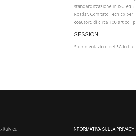
standardizzazione in ISO ed E
Roads”, Comitato Tecnico per 
coautore di circa 100 articoli 
SESSION
Sperimentazioni del 5G in Ital
italy.eu
INFORMATIVA SULLA PRIVACY