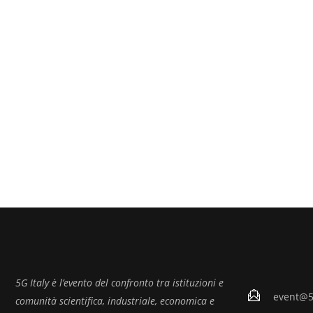
5G Italy è l’evento del confronto tra istituzioni e
event@5g
comunità scientifica, industriale, economica e