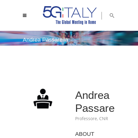
Andrea Passarella
5g italy 2018
/
andrea passarella
Andrea
Passarella
Professore, CNR
ABOUT