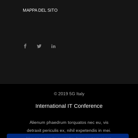
MAPPA DEL SITO
© 2019 5G Italy
International IT Conference
Alienum phaedrum torquatos nec eu, vis
detraxit periculis ex, nihil expetendis in mei.
Mei an pericula euripidis, hinc partem ei est.