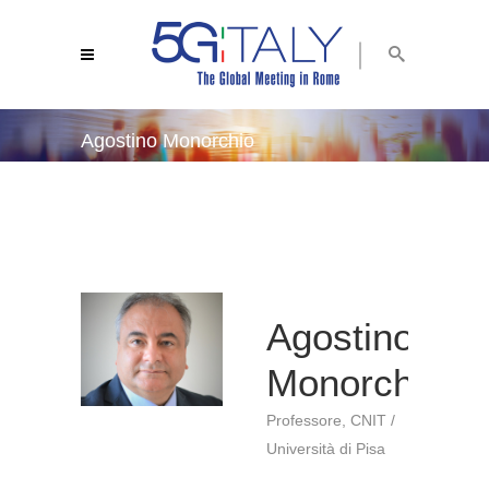
Agostino Monorchio
5g italy 2019
/
agostino monorchio
Agostino
Monorchio
Professore, CNIT /
Università di Pisa