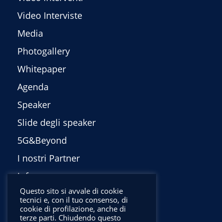
Video Interviste
Media
Photogallery
Whitepaper
Agenda
Speaker
Slide degli speaker
5G&Beyond
I nostri Partner
Info
Questo sito si avvale di cookie
Privacy Policy
tecnici e, con il tuo consenso, di
cookie di profilazione, anche di
English
terze parti. Chiudendo questo