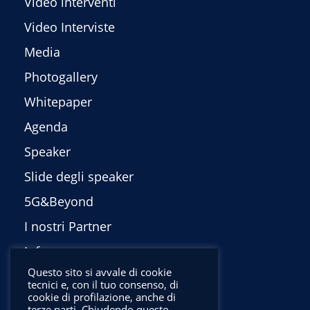
Video interventi
Video Interviste
Media
Photogallery
Whitepaper
Agenda
Speaker
Slide degli speaker
5G&Beyond
I nostri Partner
Info
Questo sito si avvale di cookie
Privacy Policy
tecnici e, con il tuo consenso, di
cookie di profilazione, anche di
English
terze parti. Chiudendo questo