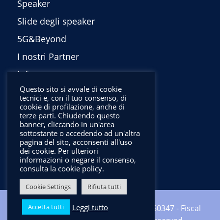
Speaker
Slide degli speaker
5G&Beyond
I nostri Partner
Info
Questo sito si avvale di cookie
Privacy Policy
tecnici e, con il tuo consenso, di
cookie di profilazione, anche di
English
terze parti. Chiudendo questo
banner, cliccando in un'area
sottostante o accedendo ad un'altra
pagina del sito, acconsenti all'uso
dei cookie. Per ulteriori
informazioni o negare il consenso,
consulta la cookie policy.
Cookie Settings
Rifiuta tutti
Leggi tutto
Accetta tutti
Copyright ©2024 CNIT - VAT: 01938560347 - Fiscal