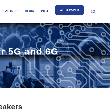
WHITEPAPER
PARTNER
MEDIA
INFO
or 5G and 6G
eakers