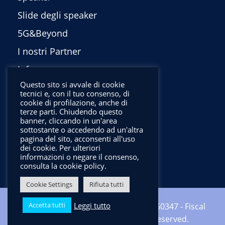
Slide degli speaker
5G&Beyond
I nostri Partner
Info
Questo sito si avvale di cookie
Privacy Policy
tecnici e, con il tuo consenso, di
cookie di profilazione, anche di
English
terze parti. Chiudendo questo
banner, cliccando in un'area
sottostante o accedendo ad un'altra
pagina del sito, acconsenti all'uso
dei cookie. Per ulteriori
informazioni o negare il consenso,
consulta la cookie policy.
Cookie Settings
Rifiuta tutti
Leggi tutto
Accetta tutti
Copyright ©2024 CNIT - VAT: 01938560347 - Fiscal
code: 92067000346 - All Rights Reserved.