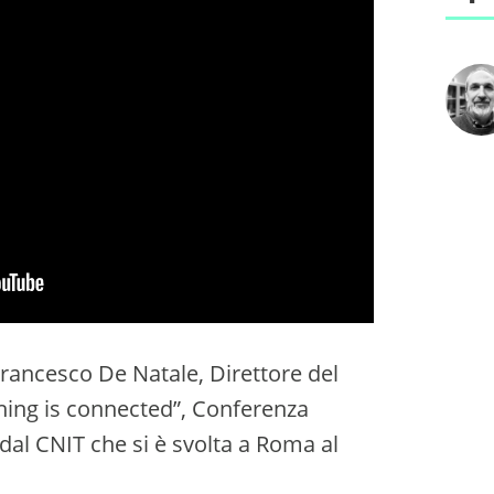
Francesco De Natale, Direttore del
hing is connected”, Conferenza
al CNIT che si è svolta a Roma al