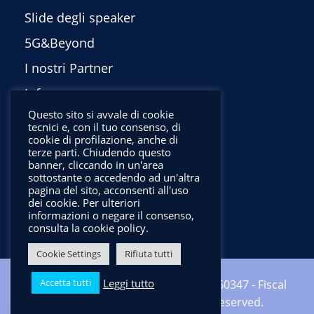
Slide degli speaker
5G&Beyond
I nostri Partner
Info
Questo sito si avvale di cookie
Privacy Policy
tecnici e, con il tuo consenso, di
cookie di profilazione, anche di
English
terze parti. Chiudendo questo
banner, cliccando in un'area
sottostante o accedendo ad un'altra
pagina del sito, acconsenti all'uso
dei cookie. Per ulteriori
informazioni o negare il consenso,
consulta la cookie policy.
Cookie Settings
Rifiuta tutti
Leggi tutto
Accetta tutti
Copyright ©2024 CNIT - VAT: 01938560347 - Fiscal
code: 92067000346 - All Rights Reserved.