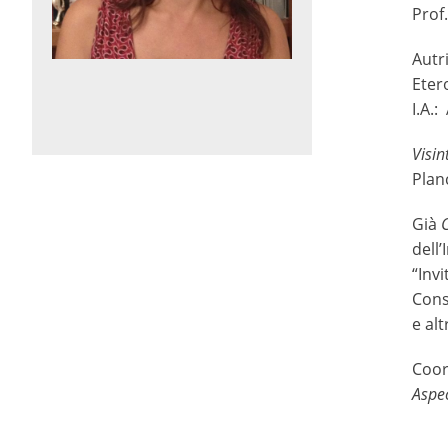
Prof.
Autri
Eter
I.A.
Visin
Plan
Già
dell
“Inv
Cons
e altr
Coor
Aspec