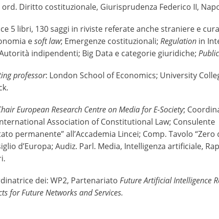
 ord. Diritto costituzionale, Giurisprudenza Federico II, Napo
ce 5 libri, 130 saggi in riviste referate anche straniere e cur
onomia e
soft law
; Emergenze costituzionali;
Regulation
in Int
: Autorità indipendenti; Big Data e categorie giuridiche;
Public
ting professor
: London School of Economics; University Coll
ck.
Chair
European Research Centre on Media for E-Society
; Coordina
’International Association of Constitutional Law; Consulen
itato permanente” all’Accademia Lincei; Comp. Tavolo “Zero dr
iglio d’Europa; Audiz. Parl. Media, Intelligenza artificiale, 
i.
dinatrice dei: WP2, Partenariato
Future Artificial Intelligence
ts for Future Networks and Services.