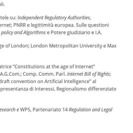
li.
atele su:
Independent Regulatory Authorities
,
ernet; PNRR e legittimità europea. Sulle questioni
 policy and Algorithms
e Potere giudiziario e I.A.
ege of London; London Metropolitan University e Max
trice “Constitutions at the age of Internet”
te A.G.Com.; Comp. Comm. Parl.
Internet Bill of Rights
;
aft convention on Artificial Intelligence” al
Rappresentanza di Interessi, Regionalismo differenziato
 Research e
WP5, Partenariato 14
Regulation and Legal