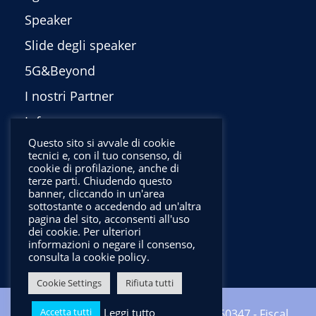
Speaker
Slide degli speaker
5G&Beyond
I nostri Partner
Info
Questo sito si avvale di cookie
Privacy Policy
tecnici e, con il tuo consenso, di
cookie di profilazione, anche di
English
terze parti. Chiudendo questo
banner, cliccando in un'area
sottostante o accedendo ad un'altra
pagina del sito, acconsenti all'uso
dei cookie. Per ulteriori
informazioni o negare il consenso,
consulta la cookie policy.
Cookie Settings
Rifiuta tutti
Leggi tutto
Accetta tutti
Copyright ©2024 CNIT - VAT: 01938560347 - Fiscal