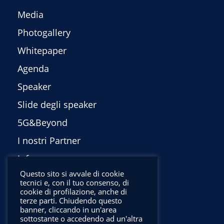
Media
Photogallery
Whitepaper
Agenda
Speaker
Slide degli speaker
5G&Beyond
I nostri Partner
Info
Questo sito si avvale di cookie
Privacy Policy
tecnici e, con il tuo consenso, di
cookie di profilazione, anche di
English
terze parti. Chiudendo questo
banner, cliccando in un'area
sottostante o accedendo ad un'altra