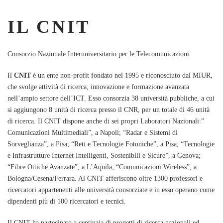
IL CNIT
Consorzio Nazionale Interuniversitario per le Telecomunicazioni
Il
CNIT
è un ente non-profit fondato nel 1995 e riconosciuto dal MIUR,
che svolge attività di ricerca, innovazione e formazione avanzata
nell’ampio settore dell’ICT. Esso consorzia 38 università pubbliche, a cui
si aggiungono 8 unità di ricerca presso il CNR, per un totale di 46 unità
di ricerca. Il CNIT dispone anche di sei propri Laboratori Nazionali:”
Comunicazioni Multimediali”, a Napoli; “Radar e Sistemi di
Sorveglianza”, a Pisa; “Reti e Tecnologie Fotoniche”, a Pisa; “Tecnologie
e Infrastrutture Internet Intelligenti, Sostenibili e Sicure”, a Genova;
“Fibre Ottiche Avanzate”, a L’Aquila; “Comunicazioni Wireless”, a
Bologna/Cesena/Ferrara. Al CNIT afferiscono oltre 1300 professori e
ricercatori appartenenti alle università consorziate e in esso operano come
dipendenti più di 100 ricercatori e tecnici.
Il CNIT ha partecipato a centinaia di progetti di ricerca nazionali ed