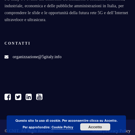
industriale, economica e delle pubbliche amministrazioni in Italia, per
comprendere le sfide e le opportunità della futura rete 5G e dell’Internet
ultraveloce e ultrasicura.
CONTATTI
organizzazione@5gitaly.info
Questo sito fa uso di cookie. Per acconsentire clicca su Accetto.
Accetto
Per approfondire:
Cookie Policy
© CNIT, All Right Reserved
About
|
Privacy Policy