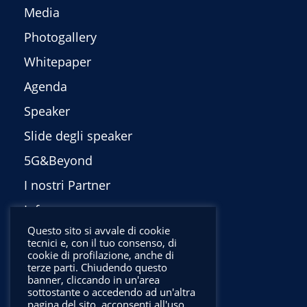
Media
Photogallery
Whitepaper
Agenda
Speaker
Slide degli speaker
5G&Beyond
I nostri Partner
Info
Questo sito si avvale di cookie
Privacy Policy
tecnici e, con il tuo consenso, di
cookie di profilazione, anche di
English
terze parti. Chiudendo questo
banner, cliccando in un'area
sottostante o accedendo ad un'altra
pagina del sito, acconsenti all'uso