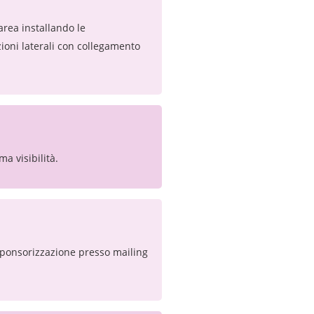
area installando le
zioni laterali con collegamento
a visibilità.
a sponsorizzazione presso mailing