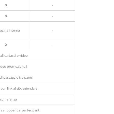
X
-
X
-
agina interna
-
X
-
li cartacei e video
 video promozionali
 di passaggio tra panel
con link al sito aziendale
 conferenza
sa shopper dei partecipanti