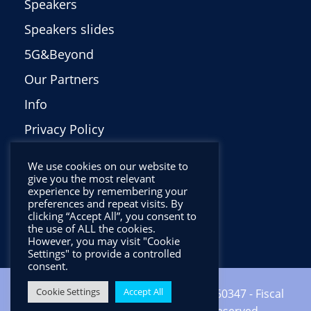
Speakers
Speakers slides
5G&Beyond
Our Partners
Info
Privacy Policy
Italiano
We use cookies on our website to
give you the most relevant
experience by remembering your
preferences and repeat visits. By
clicking “Accept All”, you consent to
the use of ALL the cookies.
However, you may visit "Cookie
Settings" to provide a controlled
consent.
Cookie Settings
Accept All
Copyright ©2024 CNIT - VAT: 01938560347 - Fiscal
code: 92067000346 - All Rights Reserved.