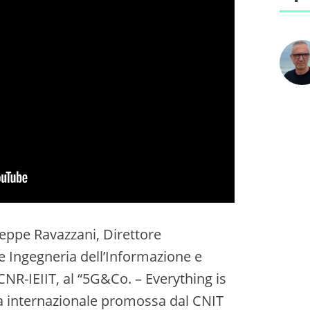
seppe Ravazzani, Direttore
a e Ingegneria dell’Informazione e
CNR-IEIIT, al “5G&Co. – Everything is
a internazionale promossa dal CNIT