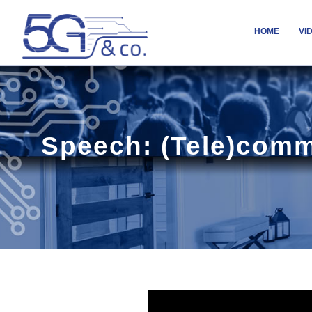
HOME
VI
Speech: (Tele)commu