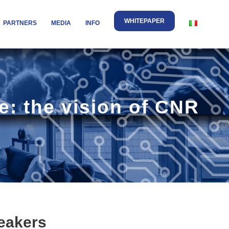
WHITEPAPER
PARTNERS
MEDIA
INFO
e: the vision of CNR
eakers